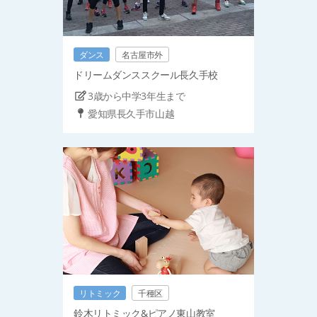
ダンス
名古屋市外
ドリームダンススクール長久手校
3歳から中学3年生まで
愛知県長久手市山越
リトミック
千種区
鈴木リトミック&ピアノ東山教室