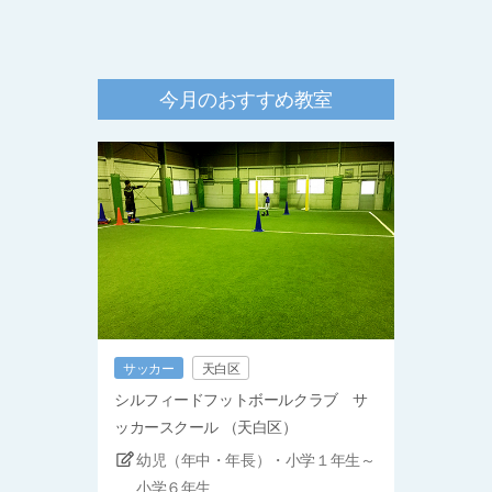
今月のおすすめ教室
サッカー
天白区
シルフィードフットボールクラブ サ
ッカースクール （天白区）
幼児（年中・年長）・小学１年生～
小学６年生