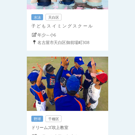
水泳
天白区
子 ど も ス イ ミ ン グ ス ク ー ル
年少～小6
名古屋市天白区御前場町308
野球
千種区
ドリームズ吹上教室