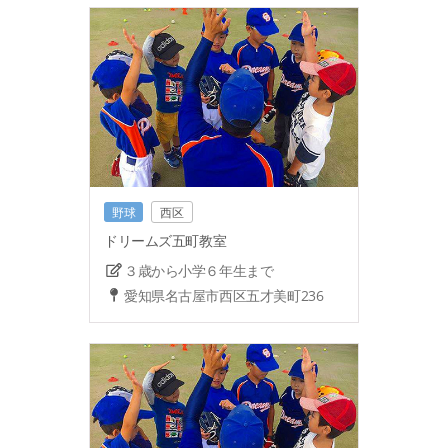
野球
西区
ドリームズ五町教室
３歳から小学６年生まで
愛知県名古屋市西区五才美町236