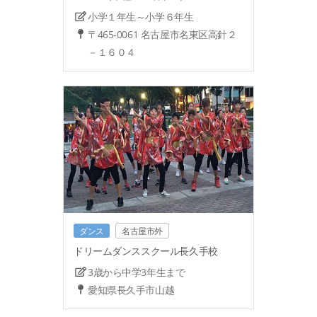
小学１年生～小学６年生
〒465-0061 名古屋市名東区高針２
－１６０４
ダンス
名古屋市外
ドリームダンススクール長久手校
3歳から中学3年生まで
愛知県長久手市山越