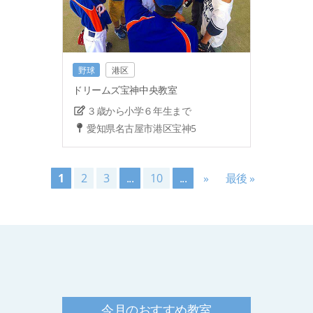
野球
港区
ドリームズ宝神中央教室
３歳から小学６年生まで
愛知県名古屋市港区宝神5
1
2
3
...
10
...
»
最後 »
今月のおすすめ教室