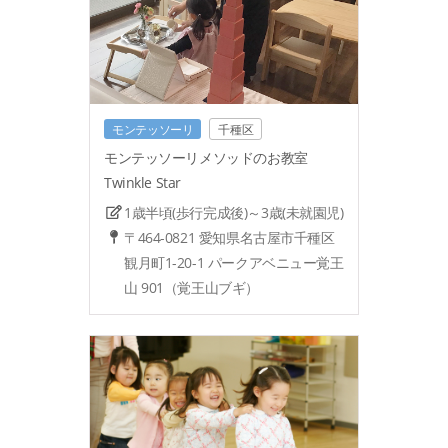
モンテッソーリ
千種区
モンテッソーリメソッドのお教室
Twinkle Star
1歳半頃(歩行完成後)～3歳(未就園児)
〒464-0821 愛知県名古屋市千種区
観月町1-20-1 パークアベニュー覚王
山 901（覚王山ブギ）