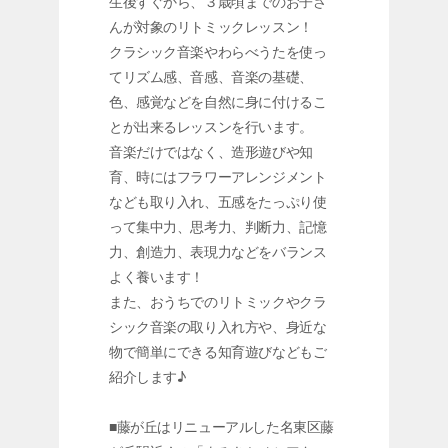
生後すぐから、３歳頃までのお子さ
んが対象のリトミックレッスン！
クラシック音楽やわらべうたを使っ
てリズム感、音感、音楽の基礎、
色、感覚などを自然に身に付けるこ
とが出来るレッスンを行います。
音楽だけではなく、造形遊びや知
育、時にはフラワーアレンジメント
なども取り入れ、五感をたっぷり使
って集中力、思考力、判断力、記憶
力、創造力、表現力などをバランス
よく養います！
また、おうちでのリトミックやクラ
シック音楽の取り入れ方や、身近な
物で簡単にできる知育遊びなどもご
紹介します♪
■藤が丘はリニューアルした名東区藤