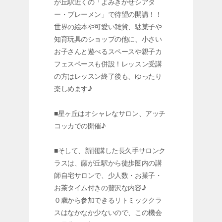
が丘駅近くの「よみきかせシアタ
ー・ブレーメン」で待望の開講！！
世界の絵本や可愛い雑貨、駄菓子や
知育玩具のショップの他に、小さい
お子さんと遊べるスペースや親子カ
フェスペースも併設！レッスン受講
の方はレッスン終了後も、ゆったり
楽しめます♪
■星ヶ丘はオシャレなサロン、アッチ
コッカでの開催♪
■そして、新開講した長久手サロンク
ラスは、藤が丘駅から徒歩圏内の講
師自宅サロンで、少人数・お菓子・
お茶タイム付きの贅沢な内容♪
０歳から参加できるリトミッククラ
スはなかなか少ないので、この機会